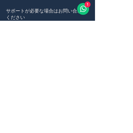
1
サポートが必要な場合はお問い合わせ
ください
ウェブサイト上でアクセシビリティに関する
ご不明点や改善のご提案がございましたら、
アクセシビリティコーディネーターまでお気
軽にお問い合わせください。[電話番号] また
は [メールアドレス] までご連絡ください。
皆様からのフィードバックは、ウェブサイト
のアクセシビリティ向上に役立てさせていた
だきます。
私たちを見つける
56A Lê Hồng Phong, Phước Ninh, Hải Châu,
Đà Nẵng 550000, Vietnam