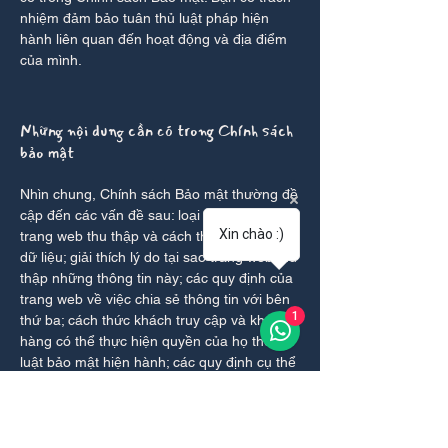
nhiệm đảm bảo tuân thủ luật pháp hiện
hành liên quan đến hoạt động và địa điểm
của mình.
Những nội dung cần có trong Chính sách
bảo mật
Nhìn chung, Chính sách Bảo mật thường đề
cập đến các vấn đề sau: loại thông tin mà
Xin chào :)
trang web thu thập và cách thức thu thập
dữ liệu; giải thích lý do tại sao trang web thu
thập những thông tin này; các quy định của
trang web về việc chia sẻ thông tin với bên
1
thứ ba; cách thức khách truy cập và khách
hàng có thể thực hiện quyền của họ theo
luật bảo mật hiện hành; các quy định cụ thể
liên quan đến việc thu thập dữ liệu của trẻ vị
thành niên; và nhiều hơn nữa.
Để tìm hiểu thêm về vấn đề này, hãy xem